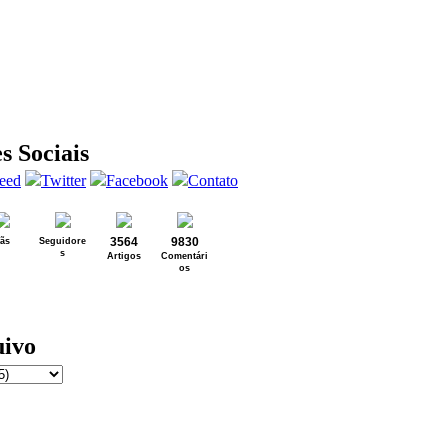
s Sociais
3564
9830
ãs
Seguidore
s
Artigos
Comentári
os
ivo