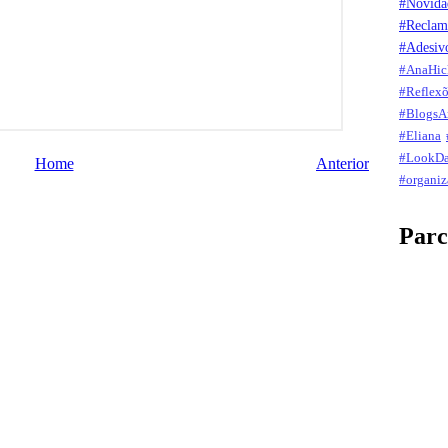
#Novida
#Reclam
#Adesiv
#AnaHi
#Reflexõ
#BlogsA
#Eliana
#LookD
Home
Anterior
#organiz
Parc