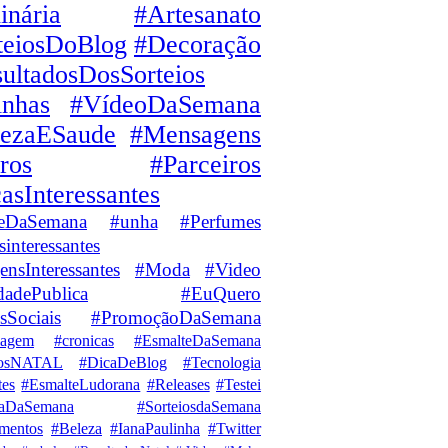
inária
#Artesanato
teiosDoBlog
#Decoração
ultadosDosSorteios
inhas
#VídeoDaSemana
lezaESaude
#Mensagens
ros
#Parceiros
asInteressantes
eDaSemana
#unha
#Perfumes
sinteressantes
nsInteressantes
#Moda
#Video
dadePublica
#EuQuero
sSociais
#PromoçãoDaSemana
iagem
#cronicas
#EsmalteDaSemana
iosNATAL
#DicaDeBlog
#Tecnologia
tes
#EsmalteLudorana
#Releases
#Testei
iaDaSemana
#SorteiosdaSemana
mentos
#Beleza
#IanaPaulinha
#Twitter