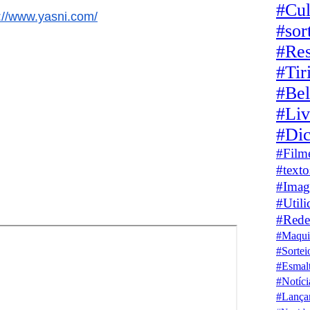
#Cul
p://www.yasni.com/
#sor
#Res
#Tir
#Be
#Liv
#Dic
#Film
#texto
#Image
#Utili
#Rede
#Maqu
#Sorte
#Esmal
#Notíc
#Lança